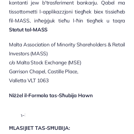
kontanti jew b'trasferiment bankarju. Qabel ma
tissottometti l-applikazzjoni tiegħek biex tissieħeb
fil-MASS, inħeġġuk tieħu l-ħin tiegħek u taqra
Statut tal-MASS
Malta Association of Minority Shareholders & Retail
Investors (MASS)
c/o Malta Stock Exchange (MSE)
Garrison Chapel, Castille Place,
Valletta VLT 1063
Niżżel il-Formola tas-Sħubija Hawn
ĦLASIJIET TAS-SĦUBIJA: