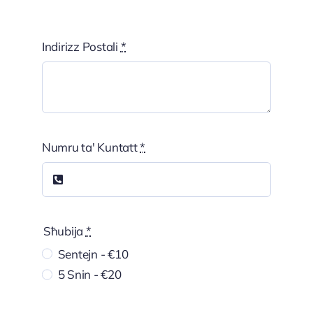
Indirizz Postali
*
Numru ta' Kuntatt
*
Sħubija
*
Sentejn - €10
5 Snin - €20