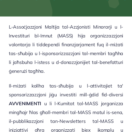
Aħbarijiet
L-Assoċjazzjoni Maltija tal-Azzjonisti Minorarji u l-
Konnessjonijiet
Investituri bl-Imnut (MASS) hija organizzazzjoni
volontarja li tiddependi finanzjarjament fuq il-miżati
Ingħaqad ma' MASS
tas-sħubija u l-isponsorizzazzjoni tal-membri tagħha
li jaħsbuha l-istess u d-donazzjonijiet tal-benefatturi
Kuntatt
ġenerużi tagħha.
Il-miżati kollha tas-sħubija u l-attivitajiet ta'
_______________________
sponsorizzazzjoni jiġu investiti mill-ġdid fid-diversi
AVVENIMENTI
u li l-Kumitat tal-MASS jorganizza
Sponsorizzazzjoni
mingħajr ħlas għall-membri tal-MASS matul is-sena,
il-pubblikazzjoni tan-Newsletters tal-MASS u
Politika tal-Cookies
inizjattivi oħra organizzati biex ikomplu u