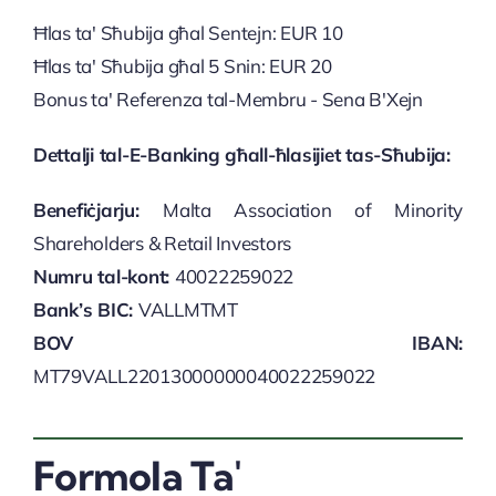
Ħlas ta' Sħubija għal Sentejn: EUR 10
Ħlas ta' Sħubija għal 5 Snin: EUR 20
Bonus ta' Referenza tal-Membru - Sena B'Xejn
Dettalji tal-E-Banking għall-ħlasijiet tas-Sħubija:
Benefiċjarju:
Malta Association of Minority
Shareholders & Retail Investors
Numru tal-kont:
40022259022
Bank’s BIC:
VALLMTMT
BOV IBAN:
MT79VALL22013000000040022259022
Formola Ta'