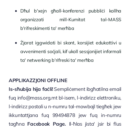
Dħul b'xejn għall-konferenzi pubbliċi kollha
organizzati mill-Kumitat tal-MASS
b'rifreskimenti ta' merħba
Żjarat iggwidati bi skont, korsijiet edukattivi u
avvenimenti soċjali, kif ukoll sessjonijiet informali
ta' netwerking b'rifreski ta' merħba
APPLIKAZZJONI OFFLINE
Is-sħubija hija faċli!
Sempliċement ibgħatilna email
fuq
info@mass.org.mt
bl-isem, l-indirizz elettroniku,
l-indirizz postali u n-numru tal-mowbajl tiegħek jew
ikkuntattjana fuq 99494878 jew fuq in-numru
tagħna
Facebook Page
.
Il-ħlas jista' jsir bi flus