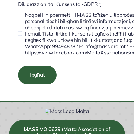
Dikjarazzjoni ta' Kunsens tal-GDPR
*
Naqbel li nippermetti lil MASS taħżen u tipproċe
personali tiegħi bil-għan li tirċievi informazzjoni
aħbarijiet relatati mas-swieq finanzjarji permezz
l-email. Tista' tirtira l-kunsens tiegħek/tneħħi l
tiegħek fi kwalunkwe ħin billi tikkuntattjana fuq
WhatsApp: 99494878 / E: info@mass.org.mt / F
https://www.facebook.com/MaltaAssociationSma
Ibgħat
MASS VO 0629 (Malta Association of