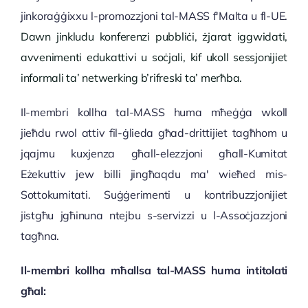
jinkoraġġixxu l-promozzjoni tal-MASS f'Malta u fl-UE.
Politika tal-Privatezza
Dawn jinkludu konferenzi pubbliċi, żjarat iggwidati,
avvenimenti edukattivi u soċjali, kif ukoll sessjonijiet
Termini u Kundizzjonijiet
informali ta’ netwerking b’rifreski ta’ merħba.
Il-membri kollha tal-MASS huma mħeġġa wkoll
jieħdu rwol attiv fil-ġlieda għad-drittijiet tagħhom u
jqajmu kuxjenza għall-elezzjoni għall-Kumitat
Eżekuttiv jew billi jingħaqdu ma' wieħed mis-
Sottokumitati. Suġġerimenti u kontribuzzjonijiet
jistgħu jgħinuna ntejbu s-servizzi u l-Assoċjazzjoni
tagħna.
Il-membri kollha mħallsa tal-MASS huma intitolati
għal: