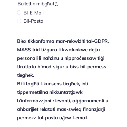
Bullettin mibgħut
*
Bl-E-Mail
Bil-Posta
Biex tikkonforma mar-rekwiżiti tal-GDPR,
MASS trid tiżgura li kwalunkwe dejta
personali li naħżnu u nipproċessaw tiġi
ttrattata b'mod sigur u biss bil-permess
tiegħek.
Billi tagħti l-kunsens tiegħek, inti
tippermettilna nikkuntattjawk
b'informazzjoni rilevanti, aġġornamenti u
aħbarijiet relatati mas-swieq finanzjarji
permezz tal-posta u/jew l-email.