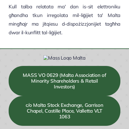
Kull talba relatata ma' dan is-sit elettroniku
għandha tkun irregolata mil-liġijiet ta' Malta
mingħajr ma jitqiesu d-dispożizzjonijiet tagħha
dwar il-kunflitt tal-liġijiet.
MASS VO 0629 (Malta Association of
Minority Shareholders & Retail
Investors)
c/o Malta Stock Exchange, Garrison
Chapel, Castille Place, Valletta VLT
1063