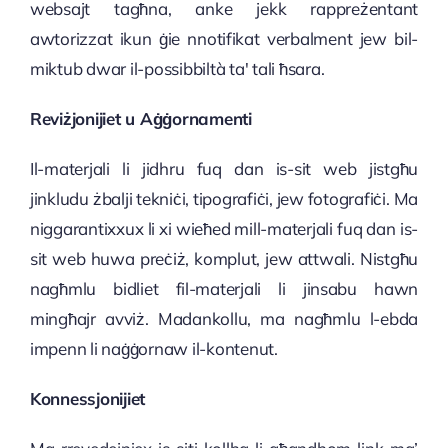
websajt tagħna, anke jekk rappreżentant
awtorizzat ikun ġie nnotifikat verbalment jew bil-
miktub dwar il-possibbiltà ta' tali ħsara.
Reviżjonijiet u Aġġornamenti
Il-materjali li jidhru fuq dan is-sit web jistgħu
jinkludu żbalji tekniċi, tipografiċi, jew fotografiċi. Ma
niggarantixxux li xi wieħed mill-materjali fuq dan is-
sit web huwa preċiż, komplut, jew attwali. Nistgħu
nagħmlu bidliet fil-materjali li jinsabu hawn
mingħajr avviż. Madankollu, ma nagħmlu l-ebda
impenn li naġġornaw il-kontenut.
Konnessjonijiet