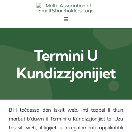
Skip
to
content
Toggle
Navigation
Paġna ewlenija
Termini U
Dwarna
Kundizzjonijiet
Avvenimenti
Aħbarijiet
Billi taċċessa dan is-sit web, inti taqbel li tkun
Konnessjonijiet
marbut b'dawn it-Termini u Kundizzjonijiet ta' Użu
tas-sit web, il-liġijiet u r-regolamenti applikabbli