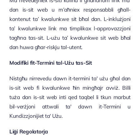
Ma rrevedejniex is-siti kollha li għandhom link ma’
dan is-sit web u m’aħniex responsabbli għall-
kontenut ta’ kwalunkwe sit bħal dan. L-inklużjoni
ta’ kwalunkwe link ma timplikax l-approvazzjoni
tagħna tas-sit. L-użu ta’ kwalunkwe sit web bħal
dan huwa għar-riskju tal-utent.
Modifiki fit-Termini tal-Użu tas-Sit
Nistgħu nirrevedu dawn it-termini ta' użu għal dan
is-sit web fi kwalunkwe ħin mingħajr avviż. Billi
tuża dan is-sit web inti qed taqbel li tkun marbut
bil-verżjoni attwali ta' dawn it-Termini u
Kundizzjonijiet ta' Użu.
Liġi Regolatorja