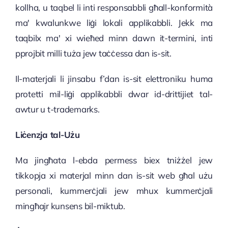
Ingħaqad ma' MASS
kollha, u taqbel li inti responsabbli għall-konformità
ma' kwalunkwe liġi lokali applikabbli. Jekk ma
Kuntatt
taqbilx ma' xi wieħed minn dawn it-termini, inti
pprojbit milli tuża jew taċċessa dan is-sit.
_______________________
Il-materjali li jinsabu f’dan is-sit elettroniku huma
protetti mil-liġi applikabbli dwar id-drittijiet tal-
Sponsorizzazzjoni
awtur u t-trademarks.
Politika tal-Cookies
Liċenzja tal-Użu
Ma jingħata l-ebda permess biex tniżżel jew
Politika tal-Privatezza
tikkopja xi materjal minn dan is-sit web għal użu
personali, kummerċjali jew mhux kummerċjali
Termini u Kundizzjonijiet
mingħajr kunsens bil-miktub.