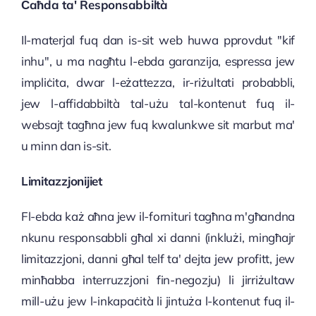
Ċaħda ta' Responsabbiltà
Il-materjal fuq dan is-sit web huwa pprovdut "kif
inhu", u ma nagħtu l-ebda garanzija, espressa jew
impliċita, dwar l-eżattezza, ir-riżultati probabbli,
jew l-affidabbiltà tal-użu tal-kontenut fuq il-
websajt tagħna jew fuq kwalunkwe sit marbut ma'
u minn dan is-sit.
Limitazzjonijiet
Fl-ebda każ aħna jew il-fornituri tagħna m'għandna
nkunu responsabbli għal xi danni (inklużi, mingħajr
limitazzjoni, danni għal telf ta' dejta jew profitt, jew
minħabba interruzzjoni fin-negozju) li jirriżultaw
mill-użu jew l-inkapaċità li jintuża l-kontenut fuq il-